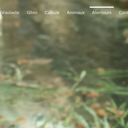
 Vaubelle
Gîtes
Culture
Animaux
Alentours
Cont
LENTOU