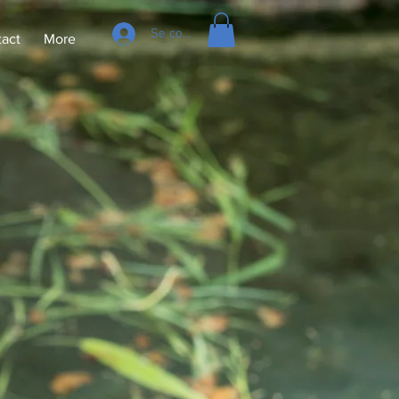
Se connecter
act
More
RS